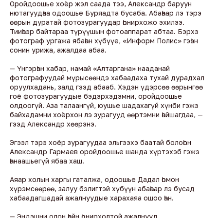
Оройдоошье хоёр жэл саада тээ, Александр баруун
нютагуудһаа одоошье Буряадта бусаба. Абаһаар лэ тэрэ
өөрын дуратай фотозурагуудар һонирхожо эхилээ.
Тииһээр байтараа түрүүшын фотоаппарат абтаа. Бэрхэ
фотограф ургажа ябаһан хүбүүе, «Информ Полис» гэһэн
сонин урижа, ажалдаа абаа.
— Үнгэрһэн хабар, намай «Алтаргана» нааданай
фотографуудай мүрысөөндэ хабаадаха тухай дурадхал
оруулхадань, залд гээд абааб. Хэдэн үдэрсөө өөрынгөө
гоё фотозурагуудые бэдэрхэдэмни, оройдоошье
олдоогүй. Аза талаангүй, юушье шадахагүй хүнби гэжэ
байхадамни хоёрхон лэ зурагууд өөртэмни һайшагдаа, —
гээд Александр хөөрэнэ.
Эгээл тэрэ хоёр зурагуудаа эльгээхэ баатай болоһон
Александр Гармаев оройдоошье шанда хүртэхэб гэжэ
һанаашьегүй ябаа хаш.
Аяар холын харгы гаталжа, одоошье Дадал һомон
хүрэмсөөрөө, залуу бэлигтэй хүбүүн абаһаар лэ бусад
хабаадагшадай ажалнуудые харахаяа ошоо һэн.
— Эндэшни олон һайн һонирхолтой ажалнууд