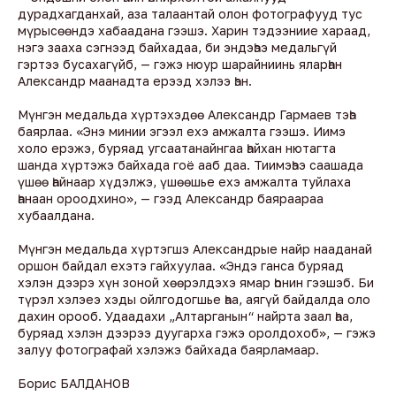
дурадхагданхай, аза талаантай олон фотографууд тус
мүрысөөндэ хабаадана гээшэ. Харин тэдээниие хараад,
нэгэ зааха сэгнээд байхадаа, би эндэһээ медальгүй
гэртээ бусахагүйб, — гэжэ нюур шарайниинь яларһан
Александр маанадта ерээд хэлээ һэн.
Мүнгэн медальда хүртэхэдөө Александр Гармаев тэһэ
баярлаа. «Энэ минии эгээл ехэ амжалта гээшэ. Иимэ
холо ерэжэ, буряад угсаатанайнгаа һайхан нютагта
шанда хүртэжэ байхада гоё ааб даа. Тиимэһээ саашада
үшөө һайнаар хүдэлжэ, үшөөшье ехэ амжалта туйлаха
һанаан ороодхино», — гээд Александр баяраараа
хубаалдана.
Мүнгэн медальда хүртэгшэ Александрые найр нааданай
оршон байдал ехэтэ гайхуулаа. «Эндэ ганса буряад
хэлэн дээрэ хүн зоной хөөрэлдэхэ ямар һонин гээшэб. Би
түрэл хэлэеэ хэды ойлгодогшье һаа, аягүй байдалда оло
дахин орооб. Удаадахи „Алтарганын“ найрта заал һаа,
буряад хэлэн дээрээ дуугарха гэжэ оролдохоб», — гэжэ
залуу фотографай хэлэжэ байхада баярламаар.
Борис БАЛДАНОВ