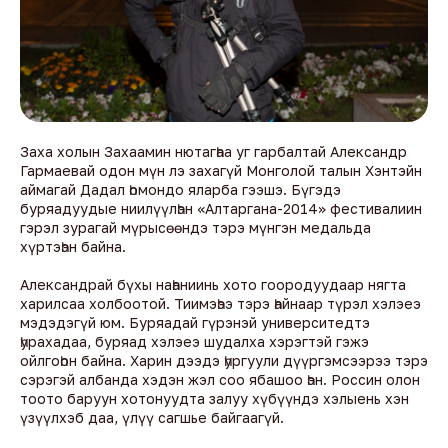
Заха холын Захаамин нютагһаа уг гарбалтай Александр
Гармаевай одон мүн лэ захагүй Монголой талын Хэнтэйн
аймагай Дадал һомондо яларба гээшэ. Бүгэдэ
буряадуудые ниилүүлһэн «Алтаргана-2014» фестивалиин
гэрэл зурагай мүрысөөндэ тэрэ мүнгэн медальда
хүртэһэн байна.
Александрай бүхы наһаниинь хото гоородуудаар нягта
харилсаа холбоотой. Тиимэһээ тэрэ һайнаар түрэл хэлэеэ
мэдэдэгүй юм. Буряадай гүрэнэй университедтэ
һурахадаа, буряад хэлэеэ шудалха хэрэгтэй гэжэ
ойлгоһон байна. Харин дээдэ һургуули дүүргэмсээрээ тэрэ
сэрэгэй албанда хэдэн жэл соо ябашоо һэн. Россин олон
тоото баруун хотонуудта залуу хүбүүндэ хэлыень хэн
үзүүлхэб даа, үлүү сагшье байгаагүй.