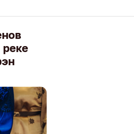
енов
 реке
рэн