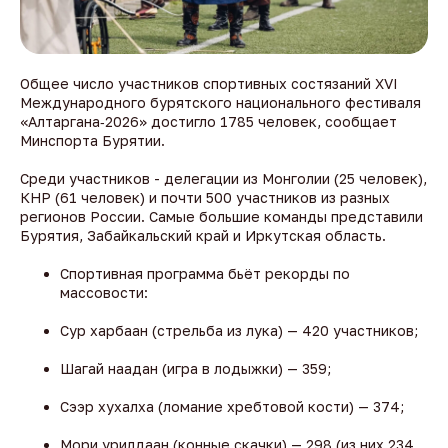
Общее число участников спортивных состязаний XVI
Международного бурятского национального фестиваля
«Алтаргана‑2026» достигло 1785 человек, сообщает
Минспорта Бурятии.
Среди участников - делегации из Монголии (25 человек),
КНР (61 человек) и почти 500 участников из разных
регионов России. Самые большие команды представили
Бурятия, Забайкальский край и Иркутская область.
Спортивная программа бьёт рекорды по
массовости:
Сур харбаан (стрельба из лука) — 420 участников;
Шагай наадан (игра в лодыжки) — 359;
Сээр хухалха (ломание хребтовой кости) — 374;
Мори урилдаан (конные скачки) — 298 (из них 234