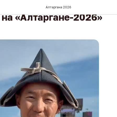
й стал голосом турнира
Алтаргана 2026
 на «Алтаргане-2026»