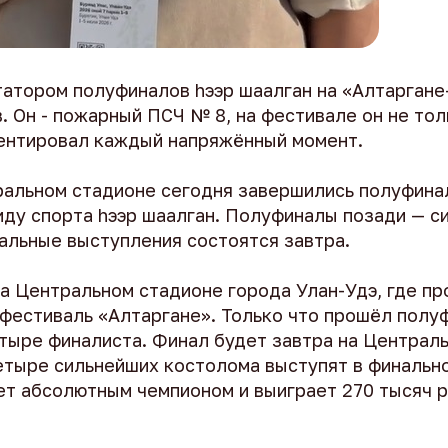
татором полуфиналов hээр шаалган на «Алтаргане
 Он - пожарный ПСЧ № 8, на фестивале он не то
ментировал каждый напряжённый момент.
ральном стадионе сегодня завершились полуфина
иду спорта hээр шаалган. Полуфиналы позади — с
альные выступления состоятся завтра.
а Центральном стадионе города Улан-Удэ, где п
естиваль «Алтаргане». Только что прошёл полуф
тыре финалиста. Финал будет завтра на Централь
етыре сильнейших костолома выступят в финально
ет абсолютным чемпионом и выиграет 270 тысяч р