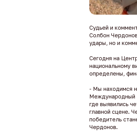
Судьей и коммен
Солбон Чердонов.
удары, но и ком
Сегодня на Цент
национальному в
определены, фин
- Мы находимся н
Международный ф
где выявились че
главной сцене. Ч
победитель стан
Чердонов.