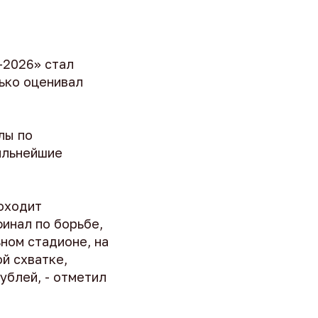
-2026» стал
лько оценивал
лы по
ильнейшие
роходит
инал по борьбе,
ном стадионе, на
й схватке,
ублей, - отметил