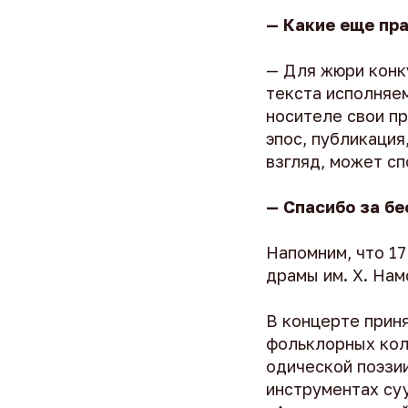
— Какие еще пр
— Для жюри конк
текста исполняе
носителе свои пр
эпос, публикация,
взгляд, может с
— Спасибо за бе
Напомним, что 1
драмы им. Х. Нам
В концерте прин
фольклорных кол
одической поэзи
инструментах суу