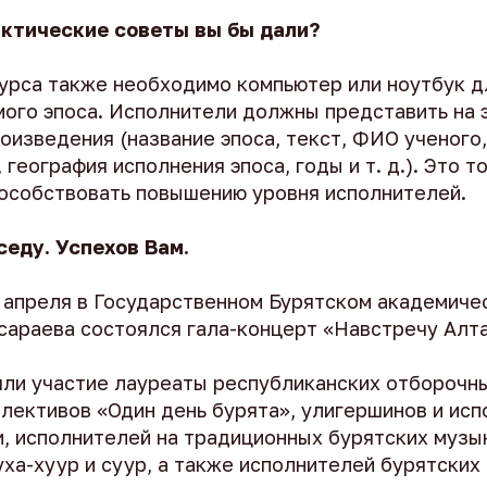
актические советы вы бы дали?
урса также необходимо компьютер или ноутбук д
мого эпоса. Исполнители должны представить на
оизведения (название эпоса, текст, ФИО ученого
 география исполнения эпоса, годы и т. д.). Это т
пособствовать повышению уровня исполнителей.
седу. Успехов Вам.
7 апреля в Государственном Бурятском академиче
сараева состоялся гала-концерт «Навстречу Алта
яли участие лауреаты республиканских отборочны
лективов «Один день бурята», улигершинов и ис
и, исполнителей на традиционных бурятских музы
ха-хуур и суур, а также исполнителей бурятских