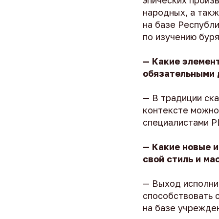
эпических произ
народных, а так
на базе Республ
по изучению буря
— Какие элемен
обязательными 
— В традиции ска
контексте можно 
специалистами Р
— Какие новые и
свой стиль и ма
— Выход исполни
способствовать 
на базе учрежде