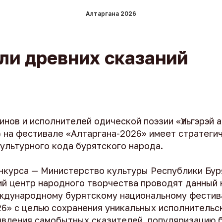
Алтаргана 2026
ли древних сказаний
нов и исполнителей одической поэзии «Үльгэрэй ая
) на фестивале «Алтаргана-2026» имеет стратеги
ультурного кода бурятского народа.
нкурса — Министерство культуры Республики Бур
ий центр народного творчества проводят данный 
ждународному бурятскому национальному фести
26» с целью сохранения уникальных исполнительс
явления самобытных сказителей, популяризацию 