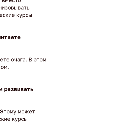
й вместо
низовывать
ческие курсы
читаете
ете очага. В этом
лом,
м развивать
. Этому может
ские курсы