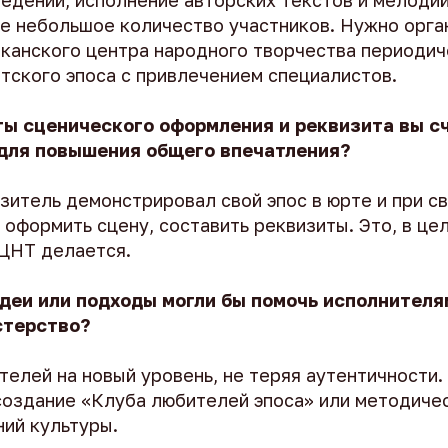
ведений, исполнение авторских текстов и мелоди
же небольшое количество участников. Нужно орга
иканского центра народного творчества периоди
тского эпоса с привлечением специалистов.
ты сценического оформления и реквизита вы с
для повышения общего впечатления?
зитель демонстрировал свой эпос в юрте и при св
оформить сцену, составить реквизиты. Это, в це
ЦНТ делается.
деи или подходы могли бы помочь исполнителя
стерство?
телей на новый уровень, не теряя аутентичности
создание «Клуба любителей эпоса» или методиче
ний культуры.