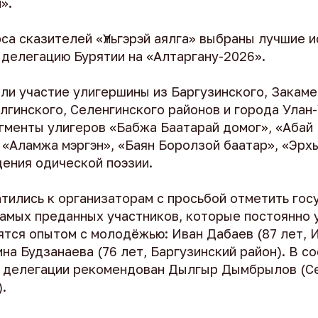
».
са сказителей «Үльгэрэй аялга» выбраны лучшие 
 делегацию Бурятии на «Алтаргану-2026».
ли участие улигершины из Баргузинского, Закаме
лгинского, Селенгинского районов и города Улан-
гменты улигеров «Бабжа Баатарай домог», «Абай 
 «Аламжа мэргэн», «Баян Боролзой баатар», «Эрхы
дения одической поэзии.
тились к организаторам с просьбой отметить го
самых преданных участников, которые постоянно 
ятся опытом с молодёжью: Иван Дабаев (87 лет, 
ина Будзанаева (76 лет, Баргузинский район). В с
 делегации рекомендован Дылгыр Дымбрылов (С
).