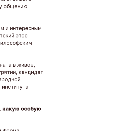
му общению
ым и интересным
тский эпос
 философским
ната в живое,
урятии, кандидат
народной
 института
, какую особую
я форма