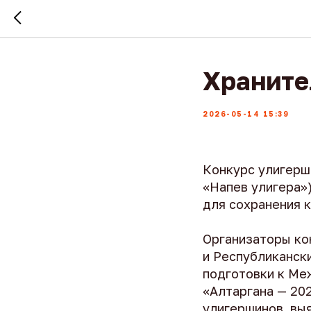
Храните
2026-05-14 15:39
Конкурс улигерши
«Напев улигера»
для сохранения к
Организаторы ко
и Республиканск
подготовки к Ме
«Алтаргана — 20
улигершинов, вы