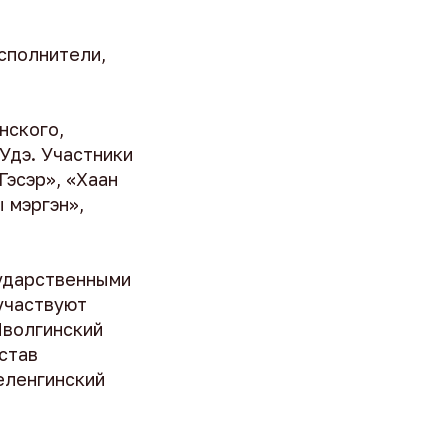
исполнители,
нского,
Удэ. Участники
Гэсэр», «Хаан
 мэргэн»,
сударственными
участвуют
Иволгинский
остав
еленгинский