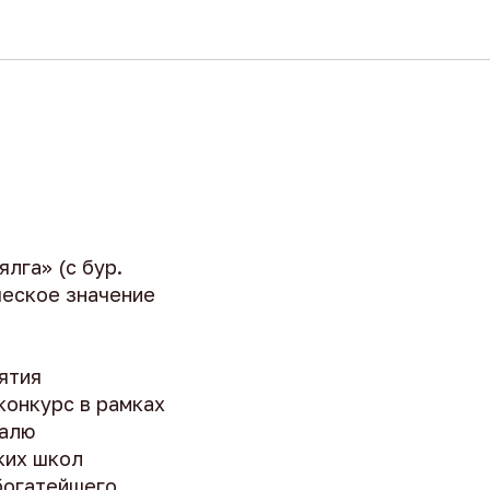
лга» (с бур.
ческое значение
ятия
конкурс в рамках
валю
ких школ
богатейшего