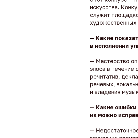
искусства. Конку
служит площадко
художественных 
— Какие показа
в исполнении ул
— Мастерство оп
эпоса в течение 
речитатив, декл
речевых, вокаль
и владения музы
— Какие ошибки 
их можно испра
— Недостаточное