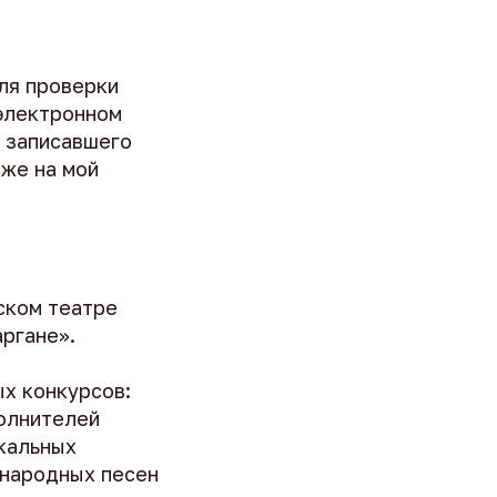
ля проверки
 электронном
, записавшего
оже на мой
ском театре
ргане».
х конкурсов:
полнителей
кальных
 народных песен