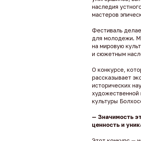
наследия устног
мастеров эпическ
Фестиваль делае
для молодежи. М
на мировую куль
и сюжетным насл
О конкурсе, кото
рассказывает эк
исторических на
художественной 
культуры Болхос
— Значимость эт
ценность и уник
Этот конкурс — 