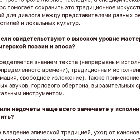
рс помогает сохранить это традиционное искусст
й для диалога между представителями разных ре
стилей и локальных культур.
тели свидетельствуют о высоком уровне масте
игерской поэзии и эпоса?
ределяется знанием текста (непрерывным испол
определенного времени), традиционным исполнен
амация, свободное изложение). Также применени
ных звуков, горлового обертона, выразительных 
кальным инструментом.
или недочеты чаще всего замечаете у исполнит
вить?
 владение эпической традицией, уход от канонов