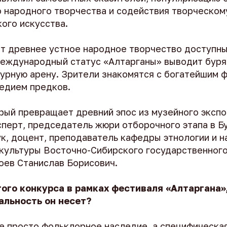
о народного творчества и содействия творческо
ого искусства.
т древнее устное народное творчество доступн
еждународный статус «Алтарганы» выводит буря
турную арену. Зрители знакомятся с богатейшим
едием предков.
рый превращает древний эпос из музейного экспо
сперт, председатель жюри отборочного этапа в Б
ук, доцент, преподаватель кафедры этнологии и 
культуры Восточно-Сибирского государственного
оев Станислав Борисович.
ого конкурса в рамках фестиваля «Алтаргана»
альность он несет?
не просто фольклорное наследие, а специфическа