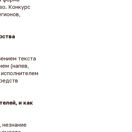
во. Конкурс
гионов,
рства
нением текста
ием (напев,
е исполнителем
средств
елей, и как
, незнание