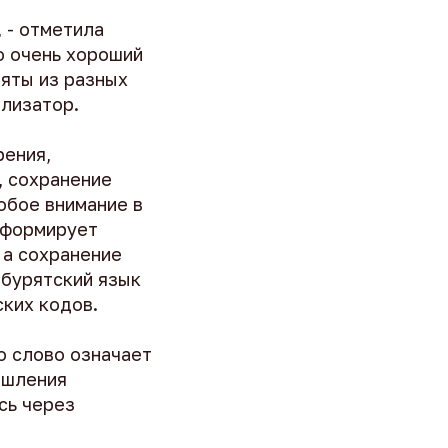
 - отметила
то очень хороший
ряты из разных
ализатор.
рения,
, сохранение
обое внимание в
 формирует
 а сохранение
 бурятский язык
ких кодов.
о слово означает
ышления
сь через