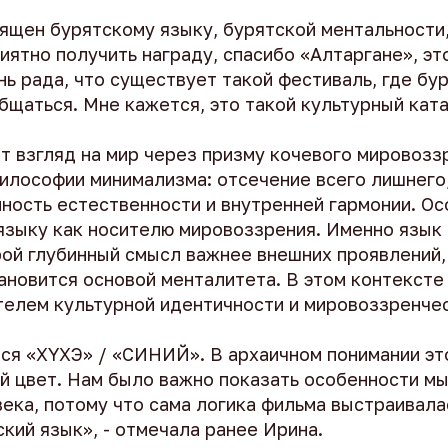
ящен бурятскому языку, бурятской ментальности,
риятно получить награду, спасибо «Алтаргане», э
нь рада, что существует такой фестиваль, где бу
бщаться. Мне кажется, это такой культурный кат
т взгляд на мир через призму кочевого мировозз
философии минимализма: отсечение всего лишнего
ность естественности и внутренней гармонии. Ос
языку как носителю мировоззрения. Именно язык
рой глубинный смысл важнее внешних проявлений,
ановится основой менталитета. В этом контексте
телем культурной идентичности и мировоззренчес
ся «ХYХЭ» / «СИНИЙ». В архаичном понимании эт
ый цвет. Нам было важно показать особенности м
ека, потому что сама логика фильма выстраивала
кий язык», - отмечала ранее Ирина.