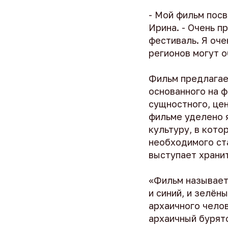
- Мой фильм посв
Ирина. - Очень п
фестиваль. Я оче
регионов могут о
Фильм предлагае
основанного на 
сущностного, цен
фильме уделено 
культуру, в кото
необходимого ст
выступает храни
«Фильм называет
и синий, и зелён
архаичного челов
архаичный бурятс