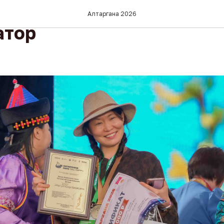
ана» как культурный
Алтаргана 2026
атор