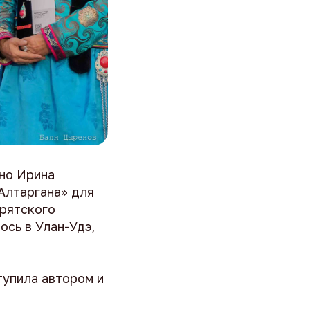
но Ирина
Алтаргана» для
урятского
ось в Улан-Удэ,
тупила автором и