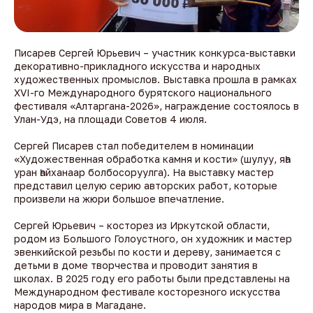
Писарев Сергей Юрьевич – участник конкурса-выставки
декоративно-прикладного искусства и народных
художественных промыслов. Выставка прошла в рамках
XVI-го Международного бурятского национального
фестиваля «Алтаргана-2026», награждение состоялось в
Улан-Удэ, на площади Советов 4 июля.
Сергей Писарев стал победителем в номинации
«Художественная обработка камня и кости» (шулуу, яһа
уран һайханаар болбосоруулга). На выставку мастер
представил целую серию авторских работ, которые
произвели на жюри большое впечатление.
Сергей Юрьевич – косторез из Иркутской области,
родом из Большого Голоустного, он художник и мастер
эвенкийской резьбы по кости и дереву, занимается с
детьми в доме творчества и проводит занятия в
школах. В 2025 году его работы были представлены на
Международном фестивале косторезного искусства
народов мира в Магадане.