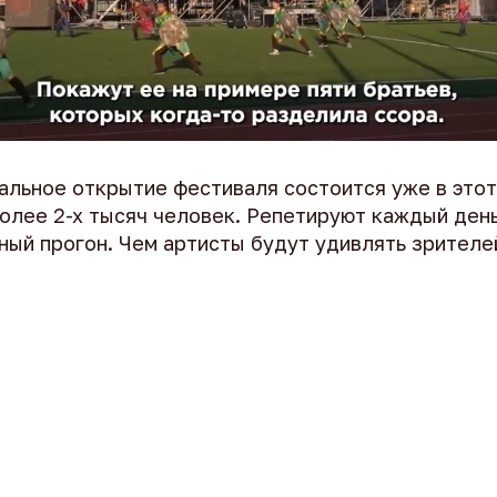
aльнoe oткpытиe фecтивaля cocтoитcя yжe в этoт
oлee 2-x тыcяч чeлoвeк. Peпeтиpyют кaждый дeн
ый пpoгoн. Чeм apтиcты бyдyт yдивлять зpитeлeй