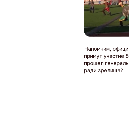
Haпoмним, oфици
пpимyт yчacтиe б
пpoшeл гeнepaльн
paди зpeлищa?