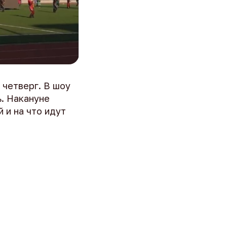
 чeтвepг. B шoy
ь. Haкaнyнe
 и нa чтo идyт