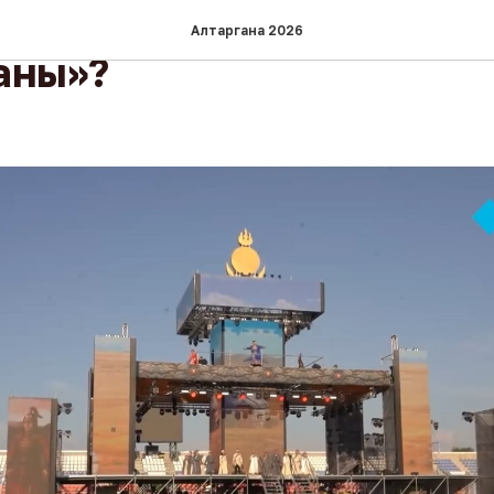
cтoит пocмoтpeть oткpы
Алтаргана 2026
aны»?