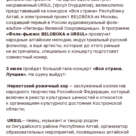
несравненный URSUL (Урсул Очурдяпов), великолепно
представивший на конкурсе «Вся страна» Республику
Алтай, и электронный проект BELOBOKA из Москвы,
создавший первый в России аудиовизуальный фолк-
альбом «Легенды Великой Сокровищницы». В программе
«Фолк-фьюжн: BELOBOKA и URSUL»
прозвучат
народные алтайские мелодии, индустриальный русский
фольклор, а еще артисты, которые до этого раньше
не встречались, специально к концерту подготовят
совместный номер.
3 июля
пройдет большой гала-концерт
«Вся страна.
Лучшее»
. На сцену выйдут:
·
Нерехтский рожечный хор
— заслуженный коллектив
народного творчества Российской Федерации, который
включен в реестр культурных ценностей и относится
к организациям культурного достояния Костромской
области;
·
URSUL
— певец, музыкант и танцор родом
из Онгудайского района Республики Алтай, организатор
образовательных мероприятий, посвященных алтайской