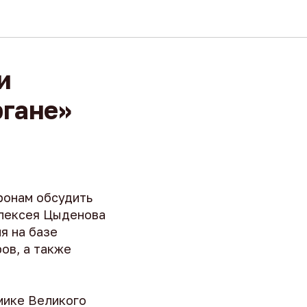
и
гане»
оронам обсудить
Алексея Цыденова
я на базе
ов, а также
мике Великого