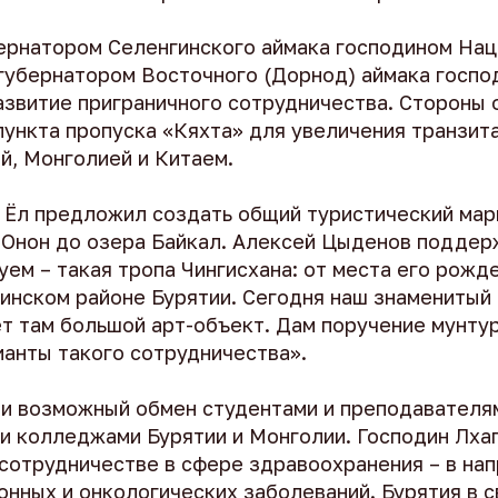
бернатором Селенгинского аймака господином На
губернатором Восточного (Дорнод) аймака госп
азвитие приграничного сотрудничества. Стороны 
пункта пропуска «Кяхта» для увеличения транзит
й, Монголией и Китаем.
 Ёл предложил создать общий туристический мар
 Онон до озера Байкал. Алексей Цыденов поддер
ем – такая тропа Чингисхана: от места его рожд
гинском районе Бурятии. Сегодня наш знаменитый
т там большой арт-объект. Дам поручение мунту
ианты такого сотрудничества».
и возможный обмен студентами и преподавателя
и колледжами Бурятии и Монголии. Господин Лха
 сотрудничестве в сфере здравоохранения – в на
онных и онкологических заболеваний. Бурятия в 