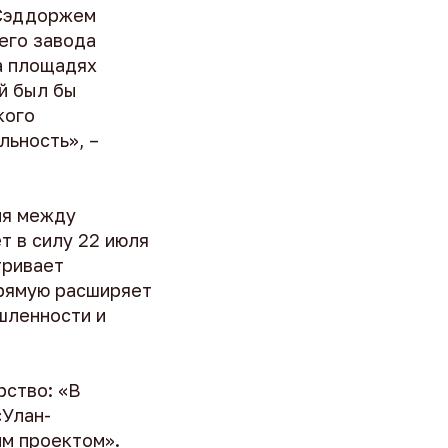
 Сэддоржем
его завода
а площадях
й был бы
кого
льность», –
ия между
т в силу 22 июля
тривает
прямую расширяет
шленности и
рство: «В
«Улан-
им проектом».