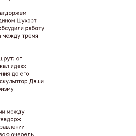
цагдоржем
одином Шухэрт
обсудили работу
а между тремя
шрут: от
жал идею:
ения до его
 скульптор Даши
ризму
ми между
гвадорж
правлении
свою очередь