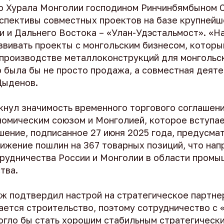
о Хурала Монголии господином Ринчинбямбыном
спективы совместных проектов на базе крупнейш
и и Дальнего Востока – «Улан-Удэстальмост». «Н
звивать проекты с монгольским бизнесом, которы
 производстве металлоконструкций для монгольс
 была бы не просто продажа, а совместная деяте
Цыденов.
кнул значимость временного торгового соглашен
номическим союзом и Монголией, которое вступае
шение, подписанное 27 июня 2025 года, предусма
нижение пошлин на 367 товарных позиций, что на
рудничества России и Монголии в области промы
тва.
ж подтвердил настрой на стратегическое партне
ается строительство, поэтому сотрудничество с 
огло бы стать хорошим стабильным стратегическ