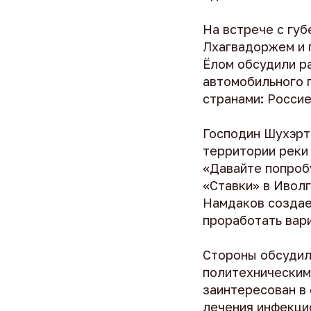
На встрече с гу
Лхагвадоржем и 
Ёлом обсудили р
автомобильного 
странами: Россие
Господин Шухэрт
территории реки
«Давайте попробу
«Ставки» в Ивол
Намдаков создае
проработать вар
Стороны обсудил
политехническим
заинтересован в
лечения инфекци