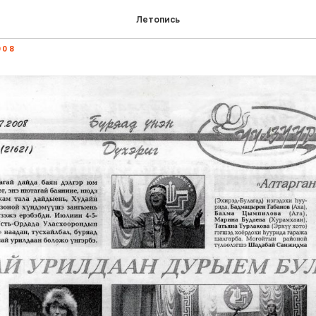
урилдаан дурыем буляаг
Летопись
008