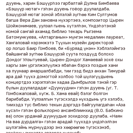
дууень, харин Бэшүүрһээ гарбалтай Дулма Бимбаева
«Бэшүүр нютаг» гэһэн дууень гоёор дуулалдаба.
Бэшүүрэй нютаг зоной эблэлэй зүгһөө Ким Султумов
багша Вера Дан зановна нүхэртэеэ, композитор Цырен
Шойжонимаев, уулзал гыень хүтэлһэн, Үндэһэтэнэй
номой сангай ахамад библио текарь Рыгзема
Батомункуева, «Алтарганын» мүнгэн медалиин лауреат,
Хангаловай нэрэмжэтэ Түүхын музейн директорэй
ор логшо Баир Гомбоев, би «Буряад үнэн» Хэблэлэйнгээ
байшангай зүгһөө Бэшүүрэй суута поэдүүд болохо
Дондог Улзытуевай, Цырен-Дондог Хамаевай зохё охы
харгы зам үргэлжэлүүлжэ ябаһан бэрхэ поэдые хани
ха луунаар амаршалбабди, тии гээд бидэ анхан Тимурай
ара дай түүхэ домогтой холбоо той шүлэгүүдыень
концертдээ хэрэглэһэн хадаа Дымбрылов тэнэй гэр
бүлын дуулалдадаг «Дуунуудни» гэһэн дууень (үг. Т.
Гомбожаповай, хүгж. Б. Хама евай) бэлэг болгон
барибабди. Уулзалгын түгэсхэлдэ нүхэдынь үгэ хэлэбэ,
тиихэдэ тус библио текын дэргэдэ байгуулагдаһан «Аза
хүсэл» гэһэн фольклорно ансамблиинхид (В.О. Бабкино
ва) олон урданай дуунуудые зохидоор дуулаба. «Наян
На ваа дурдалга» гэһэн арадай түүхэдэ үндэһэлһэн
шүлэгэйнь мүрнүүдээр энэ хөөрөөгөө түгэсхэнэб,
зохёохы амжалта авторта хүсэнэб: