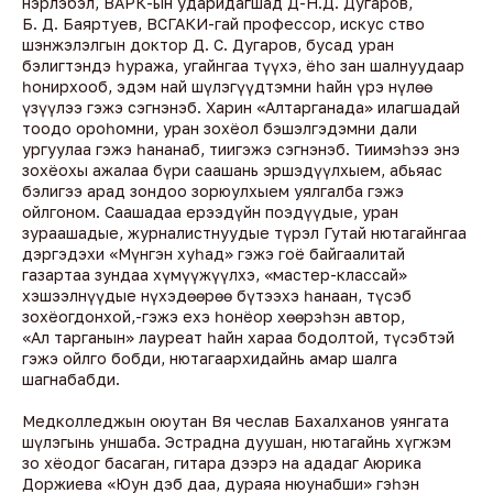
нэрлэбэл, ВАРК-ын ударидагшад Д-Н.Д. Дугаров,
Б. Д. Баяртуев, ВСГАКИ-гай профессор, искус ство
шэнжэлэлгын доктор Д. С. Дугаров, бусад уран
бэлигтэндэ һуража, угайнгаа түүхэ, ёһо зан шалнуудаар
һонирхооб, эдэм най шүлэгүүдтэмни һайн үрэ нүлөө
үзүүлээ гэжэ сэгнэнэб. Харин «Алтарганада» илагшадай
тоодо ороһомни, уран зохёол бэшэлгэдэмни дали
ургуулаа гэжэ һананаб, тиигэжэ сэгнэнэб. Тиимэһээ энэ
зохёохы ажалаа бүри саашань эршэдүүлхыем, абьяас
бэлигээ арад зондоо зорюулхыем уялгалба гэжэ
ойлгоном. Саашадаа ерээдүйн поэдүүдые, уран
зураашадые, журналистнуудые түрэл Гутай нютагайнгаа
дэргэдэхи «Мүнгэн хуһад» гэжэ гоё байгаалитай
газартаа зундаа хүмүүжүүлхэ, «мастер-классай»
хэшээлнүүдые нүхэдөөрөө бүтээхэ һанаан, түсэб
зохёогдонхой,-гэжэ ехэ һонёор хөөрэһэн автор,
«Ал тарганын» лауреат һайн хараа бодолтой, түсэбтэй
гэжэ ойлго бобди, нютагаархидайнь амар шалга
шагнабабди.
Медколледжын оюутан Вя чеслав Бахалханов уянгата
шүлэгынь уншаба. Эстрадна дуушан, нютагайнь хүгжэм
зо хёодог басаган, гитара дээрэ на ададаг Аюрика
Доржиева «Юун дэб даа, дураяа нюунабши» гэһэн