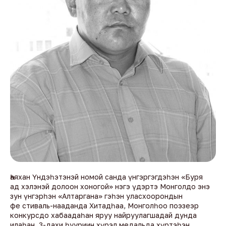
Һаяхан Үндэһэтэнэй номой санда үнгэргэгдэһэн «Буря
ад хэлэнэй долоон хоногой» нэгэ үдэртэ Монголдо энэ
зун үнгэрһэн «Алтаргана» гэһэн уласхоорондын
фе стиваль-нааданда Хитадһаа, Монголһоо поэзеэр
конкурсдо хабаадаһан яруу найруулагшадай дунда
илаһан, 3-дахи һууриин хүрэл медальда хүртэһэн,