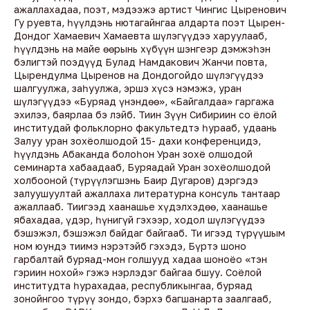
ажаллахадаа, поэт, мэдээжэ артист Чингис Цыренович
Гу руевта, һүүлдэнь нютагайнгаа алдарта поэт Цырен-
Дондог Хамаевич Хамаевта шүлэгүүдээ харуулааб,
һүүлдэнь на майе өөрынь хүбүүн шэнгеэр дэмжэһэн
бэлигтэй поэдүүд Булад Намдакович Жанчи повта,
Цырендулма Цыренов на Дондогойдо шүлэгүүдээ
шалгуулжа, заһуулжа, эршэ хүсэ нэмэжэ, уран
шүлэгүүдээ «Буряад үнэндөө», «Байгалдаа» гаргажа
эхилээ, баярлаа бэ лэйб. Тиин Зүүн Сибириин со ёлой
институдай фольклорно факультедтэ һурааб, удаань
Залуу уран зохёолшодой 15- дахи конференцидэ,
һүүлдэнь Абаканда болоһон Уран зохё олшодой
семинарта хабаадааб, Буряадай Уран зохёолшодой
холбооной (түрүүлэгшэнь Баир Дугаров) дэргэдэ
залуушуултай ажаллаха литературна консуль тантаар
ажаллааб. Тиигээд хаанашье хүдэлхэдөө, хаанашье
ябахадаа, үдэр, һүнигүй гэхээр, ходол шүлэгүүдээ
бэшэжэл, бэшэжэл байдаг байгааб. Ти игээд түрүүшым
ном юундэ тиимэ нэрэтэйб гэхэдэ, Бүртэ шоно
гарбалтай буряад-мон голшууд хадаа шоноёо «тэн
гэриин нохой» гэжэ нэрлэдэг байгаа бшуу. Соёлой
институдта һурахадаа, республикынгаа, буряад
зонойнгоо түрүү зондо, бэрхэ багшанарта заалгааб,