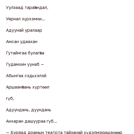
Уулзаад тараһандал,
Уярнал зүрхэмни…
Адуунай уралаар
Амсан удаахан
Гутайнгаа булагһаа
Гудамхин уунаб —
Абынгаа сэдьхэлэй
Аршаанһаань хүртөөл
гүб,
Адуундань, дуундань
Анхаран дашуураа гүб…
— Буряад драмын театрта тайзанай хүдэлмэришэнөөр