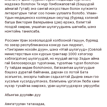
мэдээжэ болоһон Ти мур Гомбожаповтай (Бэшүүрэй
аймагай Гутай) энэ сангай искусствын болон хүгжэмтэ
литературын таһаг соо һонин уулзалга болобо. Улаан-
Үдын медицинскэ колледжын оюутад (буряад хэлэнэй
багша Виктория Валерьевна Цзю) ерэжэ, бэлигтэй
поэдэй хөөрөө, уншаһан шүлэгүүдыень шагнаба, шэнэ
номтойнь танилсаба.
Россиин Уран зохёолшодой холбооной гэшүүн, буряад
по эзеэр республиканска конкур сын лауреат,
«Тэнгэриин нохойн дуун», шэнэ «Угай шүлэгүүд» (Соёлой
министерствын кон курсын грантаар 1000 хэһэгээр
хэблэгдэһэн) шүлэгүүдэй, но муудай автор Зэдын айма
гай Белоозерскдо түрэһэнөө, түрэлһөө түрэл болоһон
Гу тайдаа өөдөө болоһоноо, багаханһаа шүлэгүүдые
бэшэхэ дуратай байһанаа, дархан со лотой Бата
эсэгынгээ, энхэргы һайхан сэдьхэлтэй Дыдма эжын гээ
хүсэлые хүсэлдүүлһэнээ, бэлигыень үргэһэн Люба хани
нүхэр тухайгаа хөөрэжэ, уран шүлэгүүдээрээ уяруулба:
Абынгаа дуулаһан дуу
Аянгатуулан татахадаа,