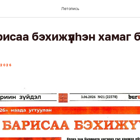
Летопись
исаа бэхижүүлһэн хамаг 
2026