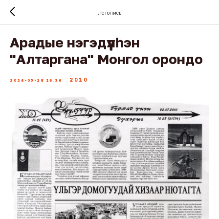
Летопись
Арадые нэгэдүүлһэн
"Алтаргана" Монгол орондо
2010
2026-05-28 16:36