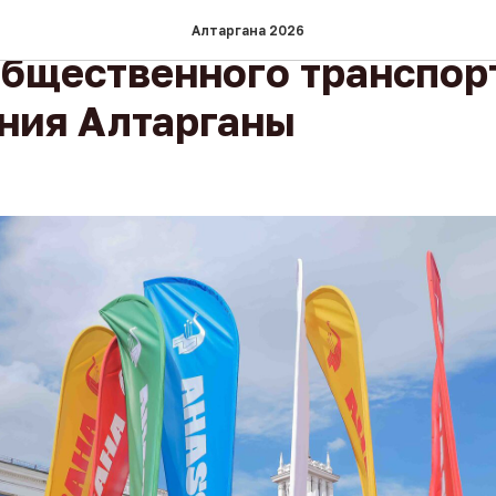
няшнего дня по вечерам 
Алтаргана 2026
общественного транспорт
ния Алтарганы