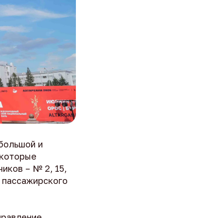
большой и
 которые
иков – № 2, 15,
иц пассажирского
правление