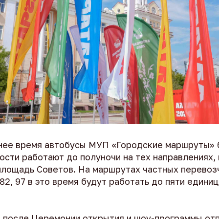
нее время автобусы МУП «Городские маршруты» 
ости работают до полуночи на тех направлениях,
лощадь Советов. На маршрутах частных перевозч
7, 82, 97 в это время будут работать до пяти един
,
после Церемонии открытия и шоу-программы от