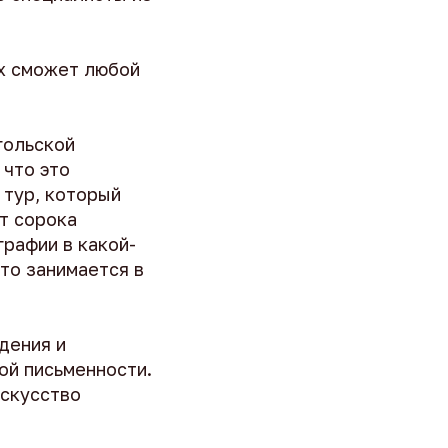
их сможет любой
гольской
 что это
 тур, который
от сорока
графии в какой-
-то занимается в
дения и
ой письменности.
искусство