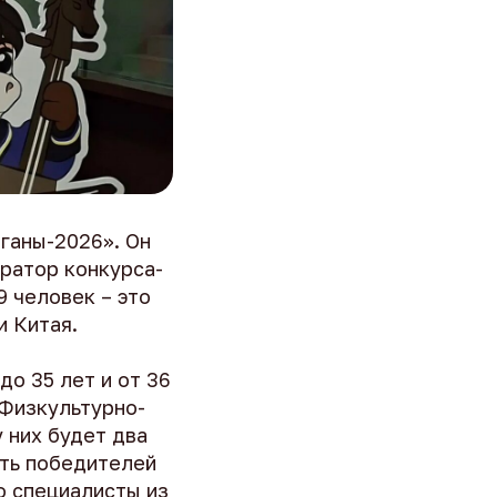
ганы-2026». Он
уратор конкурса-
9 человек – это
и Китая.
до 35 лет и от 36
 Физкультурно-
 них будет два
ять победителей
о специалисты из