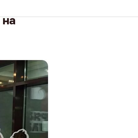
нкурс
 на