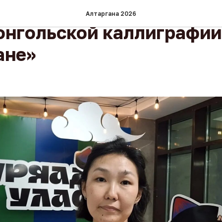
ет проходить первый ко
Алтаргана 2026
онгольской каллиграфии
ане»