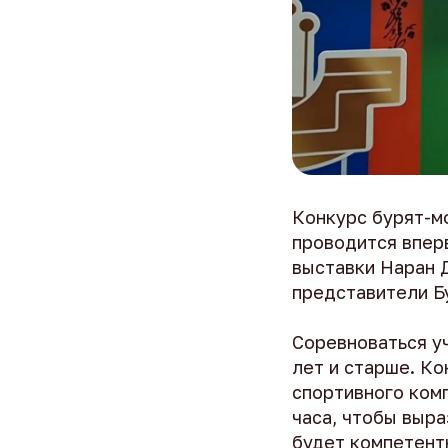
Конкурс бурят-м
проводится впер
выставки Наран Д
представители Бу
Соревноваться уч
лет и старше. Ко
спортивного комп
часа, чтобы выр
будет компетент