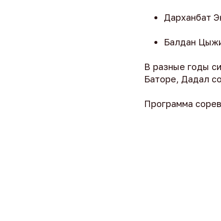
Дарханбат Э
Балдан Цыжи
В разные годы си
Баторе, Дадал со
Программа соре