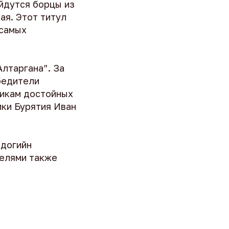
ойдутся борцы из
ая. Этот титул
 самых
лтаргана”. За
бедители
никам достойных
ики Бурятия Иван
ндогийн
телями также