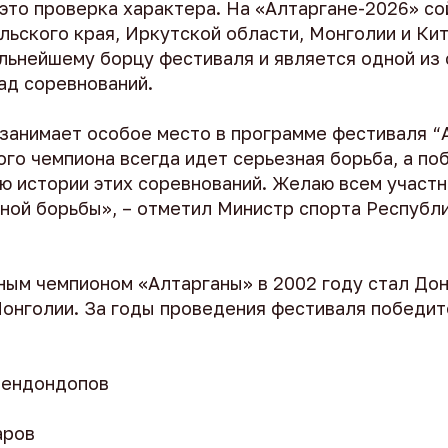
 это проверка характера. На «Алтаргане-2026» с
льского края, Иркутской области, Монголии и Кит
льнейшему борцу фестиваля и является одной из
ад соревнований.
занимает особое место в программе фестиваля “А
го чемпиона всегда идет серьезная борьба, а по
ью истории этих соревнований. Желаю всем участ
тной борьбы», – отметил Министр спорта Республ
ым чемпионом «Алтарганы» в 2002 году стал До
онголии. За годы проведения фестиваля победи
рендондопов
аров