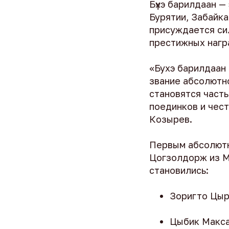
Бүхэ барилдаан —
Бурятии, Забайка
присуждается си
престижных нагр
«Бухэ барилдаан 
звание абсолютно
становятся част
поединков и чес
Козырев.
Первым абсолютн
Цогзолдорж из М
становились:
Зоригто Цы
Цыбик Макс