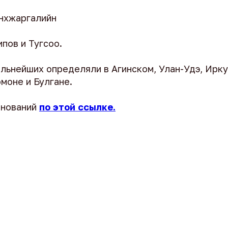
нхжаргалийн
пов и Тугсоо.
льнейших определяли в Агинском, Улан-Удэ, Ирку
моне и Булгане.
внований
по этой ссылке.