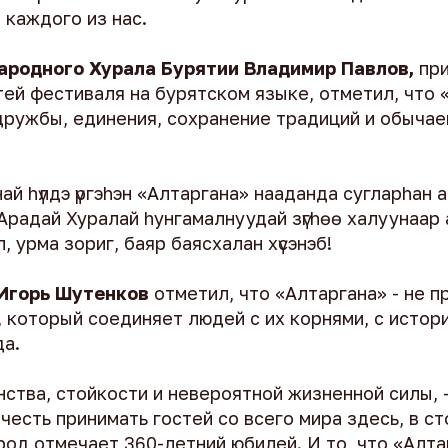
и каждого из нас.
ародного Хурала Бурятии Владимир Павлов,
при
тей фестиваля на бурятском языке, отметил, что 
дружбы, единения, сохранение традиций и обычае
най hүлдэ үргэhэн «Алтаргана» нааданда сугларhан 
радай Хуралай hунгамалнуудай зүгhөө халуунаар 
, урма зориг, баяр баясхалан хүсэнэб!
 Игорь Шутенков
отметил, что «Алтаргана» - не п
, который соединяет людей с их корнями, с истор
да.
нства, стойкости и невероятной жизненной силы, -
честь принимать гостей со всего мира здесь, в с
род отмечает 360-летний юбилей. И то, что «Алт