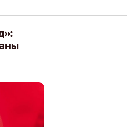
д»:
ганы