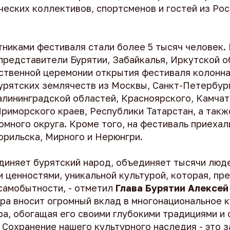
ческих коллективов, спортсменов и гостей из Рос
тниками фестиваля стали более 5 тысяч человек.
представители Бурятии, Забайкалья, Иркутской о
ественной церемонии открытия фестиваля колонн
урятских землячеств из Москвы, Санкт-Петербург
алининградской областей, Красноярского, Камчат
риморского краев, Республики Татарстан, а такж
много округа. Кроме того, на фестиваль приехал
орильска, Мирного и Нерюнгри.
единяет бурятский народ, объединяет тысячи люд
 ценностями, уникальной культурой, которая, пр
 самобытности, - отметил
Глава Бурятии Алексей
ура вносит огромный вклад в многонациональное 
ра, обогащая его своими глубокими традициями и
Сохранение нашего культурного наследия - это з