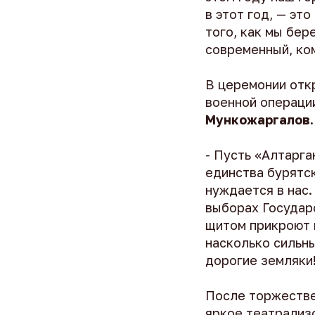
в этот год, — эт
того, как мы бер
современный, ко
В церемонии отк
военной операци
Мункожаргалов.
- Пусть «Алтарга
единства бурятск
нуждается в нас.
выборах Государс
щитом прикроют н
насколько сильны
дорогие земляки
После торжестве
яркое театрализ