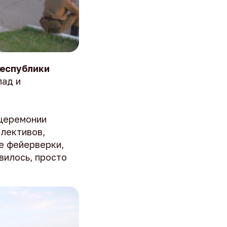
республики
лад и
 церемонии
лективов,
е фейерверки,
вилось, просто