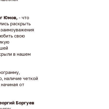
ег Юмов,
- что
лись раскрыть
 взаимоуважения
любить свою
икую
ашей
скрыли в нашем
рограмму,
ю, наличие четкой
 начиная от
еоргий Боргуев
щего: