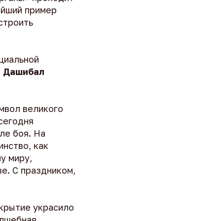
айший пример
строить
ециальной
к
Дашибал
имвол великого
 сегодня
ле боя. На
инство, как
у миру,
е. С праздником,
крытие украсило
олшебная