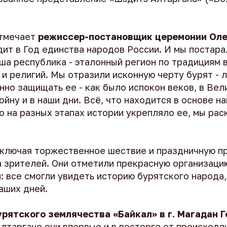
отмечает
режиссер-постановщик церемонии Ол
ит в Год единства народов России. И мы постара
аша республика - эталонный регион по традициям
 и религий. Мы отразили исконную черту бурят - 
но защищать ее - как было испокон веков, в Вел
йну и в наши дни. Всё, что находится в основе н
о на разных этапах истории укрепляло ее, мы ра
включая торжественное шествие и праздничную п
 зрителей. Они отметили прекрасную организаци
: все смогли увидеть историю бурятского народа,
аших дней.
рятского землячества «Байкал» в г. Магадан Г
Алтаргане они впервые и в восторге от происходя