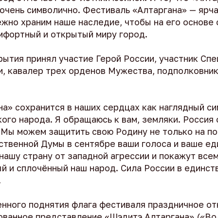
о очень символично. Фестиваль «Алтаргана» — ярч
ежно храним наше наследие, чтобы на его основе 
мфортный и открытый миру город.
рытия принял участие Герой России, участник Сп
и, кавалер трех орденов Мужества, подполковни
на» сохранится в наших сердцах как наглядный с
ого народа. Я обращаюсь к вам, земляки. Россия
 Мы можем защитить свою Родину не только на по
твенной Думы в сентябре ваши голоса и ваше ед
ашу страну от западной агрессии и покажут всем
й и сплочённый наш народ. Сила России в единств
!
нного поднятия флага фестиваля праздничное от
ованное представление «Шэдитэ Алтаргана» («В