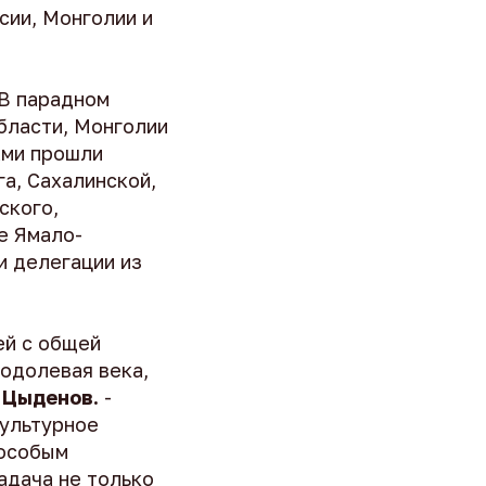
сии, Монголии и
 В парадном
бласти, Монголии
ами прошли
а, Сахалинской,
ского,
е Ямало-
и делегации из
ей с общей
еодолевая века,
 Цыденов.
-
культурное
 особым
адача не только