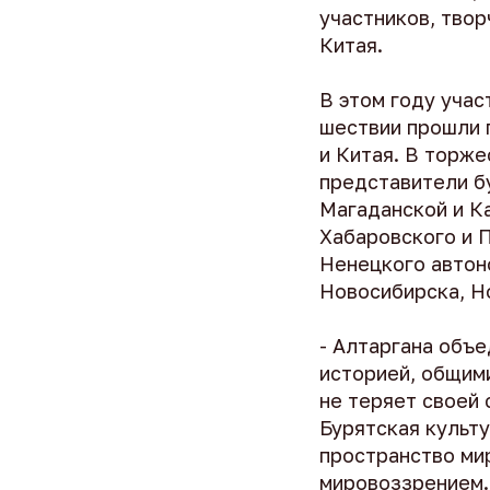
участников, твор
Китая.
В этом году учас
шествии прошли 
и Китая. В торж
представители б
Магаданской и К
Хабаровского и П
Ненецкого автоно
Новосибирска, Н
- Алтаргана объ
историей, общими
не теряет своей
Бурятская культ
пространство ми
мировоззрением. 