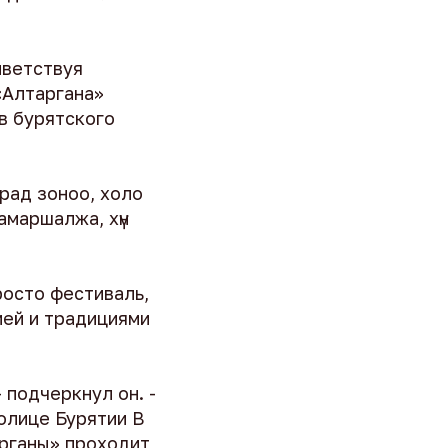
ветствуя
«Алтаргана»
в бурятского
арад зоноо, холо
амаршалжа, хүн
росто фестиваль,
ией и традициями
 подчеркнул он. -
толице Бурятии В
арганы» проходит