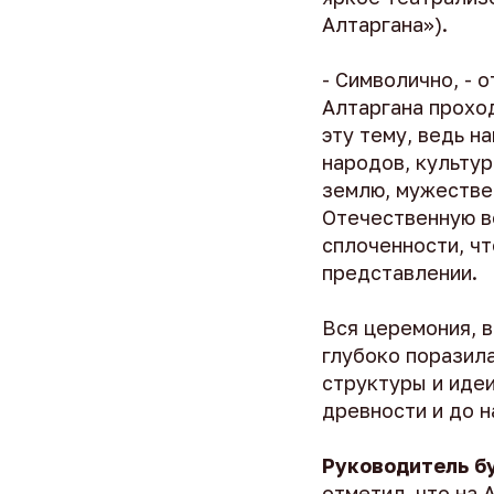
Алтаргана»).
- Символично, - 
Алтаргана проход
эту тему, ведь н
народов, культур
землю, мужествен
Отечественную во
сплоченности, чт
представлении.
Вся церемония, 
глубоко поразила
структуры и идеи
древности и до н
Руководитель бу
отметил, что на 