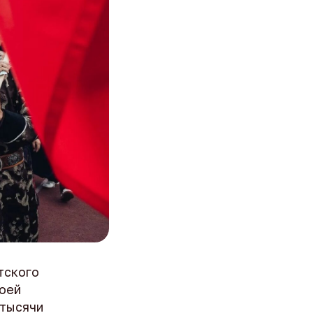
тского
воей
 тысячи