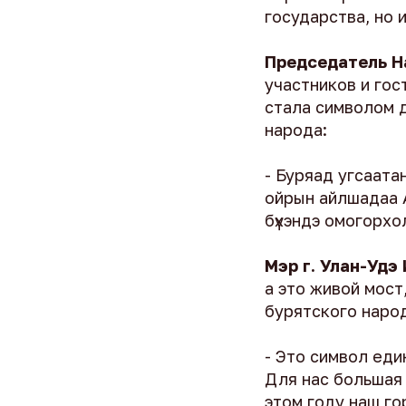
государства, но 
Председатель Н
участников и гос
стала символом 
народа:
- Буряад угсаата
ойрын айлшадаа А
бүхэндэ омогорхол
Мэр г. Улан-Удэ
а это живой мост
бурятского наро
- Это символ еди
Для нас большая 
этом году наш го